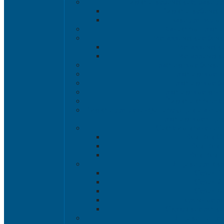
Емкости кубические, баки д
Емкости кубическ
Баки для воды 
Канистры пласт
Металлические бочк
Металлически
Металлически
Пластиковые бочки 
Пластиковые в
Пластиковые б
Пластиковые кон
Ёмкости строите
Емкости для дезинфицирующих и антисе
Пластиковые ящи
Системы хранения 
Rox Box Or
Rox Box
Rox Box 
Ящики для скл
Серия 1
Серия 2
Серия 6
Полочные л
Складские лотки 
Ящики пище