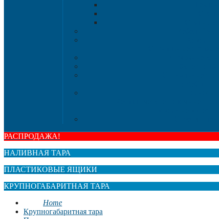
Шезлон
Стол
Стулья, к
Мебель "Ую
Комоды
Сигнальные огражд
Дорожные кон
Гибкие столб
Сигнальные сто
HoReCa
Подносы
Металлические полочные стел
Расходные материа
Стрейч-плен
РАСПРОДАЖА!
НАЛИВНАЯ ТАРА
ПЛАСТИКОВЫЕ ЯЩИКИ
КРУПНОГАБАРИТНАЯ ТАРА
Home
Крупногабаритная тара