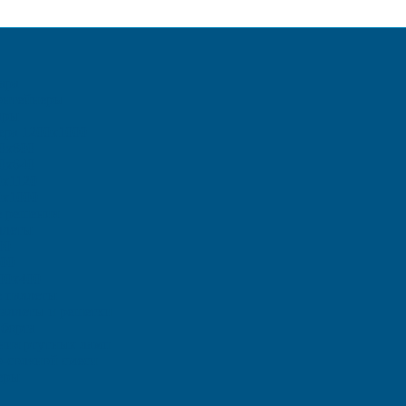
ара
онтейнеры
ары
ера 1200х1000
0х800
0х640
0х1120
0х1000
е решения
ллеты
00
00
00х400
 паллеты
аллеты и решетки
борта
ения ртутных ламп
о-соляной смеси
еры