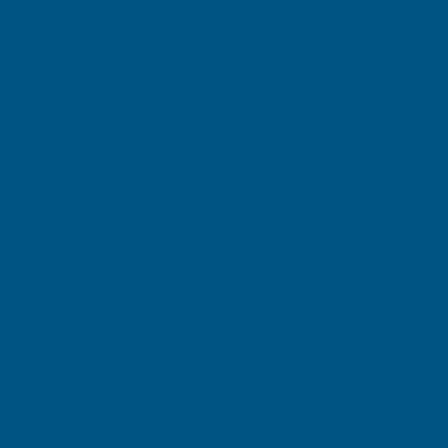
ы
ара
ы ЕSD
шкой на шарнире
T ESD
тки COCIS
D
D
ейнеры
на колесах
тейнеры с педалью
го сбора мусора
идкости
очек
ки
ормы
овой емкости / IBC
фы, тумбы , тележки
я хранения
полипропилен
ого листа
тик
ль
тулья
чи и кафе