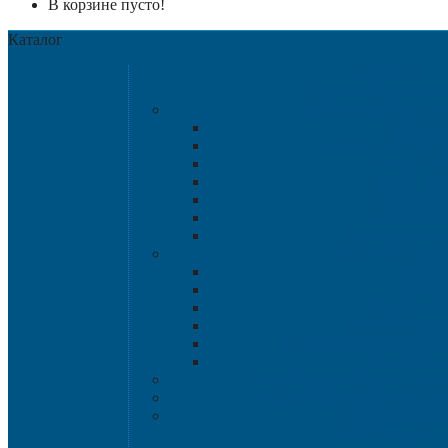
В корзине пусто!
Каталог
Категории
Крупногабаритная т
Крупногабаритные к
Аксессу
Разборные контейн
Размер 120
Размер 102
Размер 112
Размер 120
Нестандартны
Пластиковые па
1200х8
1200х10
800х600 и 6
Гигиенические
Специализированные п
Паллетные 
Контейнер для сбора и хран
Ящики для песка и песочн
Термоконтейн
Наливная тара