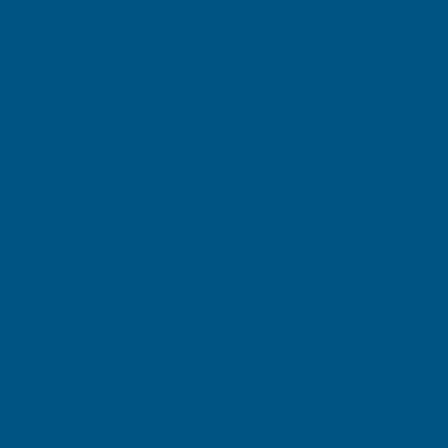
ля воды и топлива
ие - Еврокуб
и топлива
иковые
и и ведра
е бочки
е ведра
и бидоны
едра
анки
тейнеры
льные
птических средств с краном
ки
Rox Box
iginal
 PRO
Home
ада
000
000
000
отки SK
Logic Store
вые