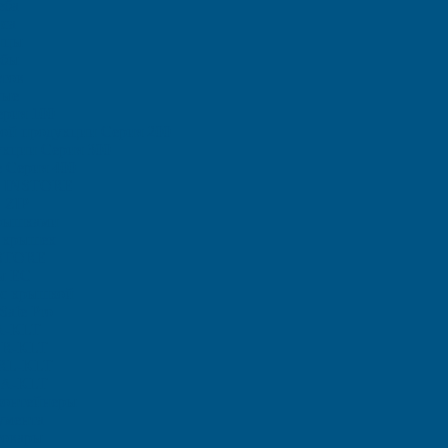
еба
са
ицы
ыбы
тов
ные
рия 100
ой продукции Серия 200
кции Серия 300
 Серия 400
и INSTORE
 ZIP
рышками
 крышек
STORE
ы ЕC
с крышкой
afe Pro
A-KLT
 R-KLT
 RL-KLT
A-KLT
контейнеры
умента
товары