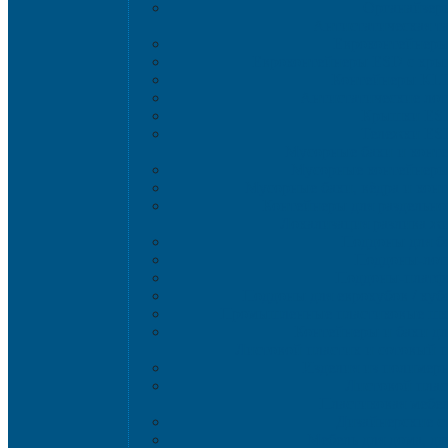
Органайзер
Антистатическая т
Eвроконтейнер
Евроконтейнеры ESD с кры
Контейнеры KL
Антистатические ло
Крышки ES
Тележки ES
Мусорные баки и конт
Мусорные контейнеры 
Мусорные баки, вёдра и кон
Контейнеры для раздельно
Локализация разлива ж
Поддоны для б
Поддоны-лот
Поддоны-платф
Поддоны для еврокубов / куб
Промышленные пластиковые шка
Контейнеры и баки дл
Листовой пластик и сотовый 
Изделия из полимерн
Листовой плас
Пластиковая мебе
Дизайнерские с
Мебель для дома, да