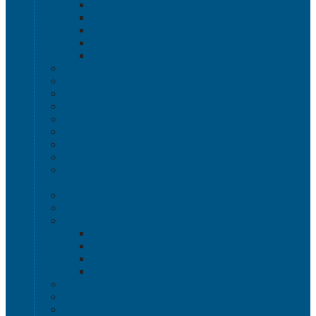
Серия 1000
Серия 2000
Серия 6000
Полочные лотки SK
Складские лотки Logic Store
Ящики пищевые
Ящики для хлеба
Ящики для мяса
Ящики для птицы
Ящики для рыбы
Ящики для цветов
Ящики складные
Ящики овощные Серия 100
Ящики для колбасно-мясной и рыбной продукции
Серия 200
Ящики для молочной продукции Серия 300
Ящики универсальные Серия 400
Вкладываемые ящики INSTORE
INSTORE ZIP
INSTORE с крышками
INSTORE без крышек
Крышки INSTORE
Евроконтейнеры ЕC
Ящики Sembol SPKM с крышкой
Ящики с крышкой Safe Pro