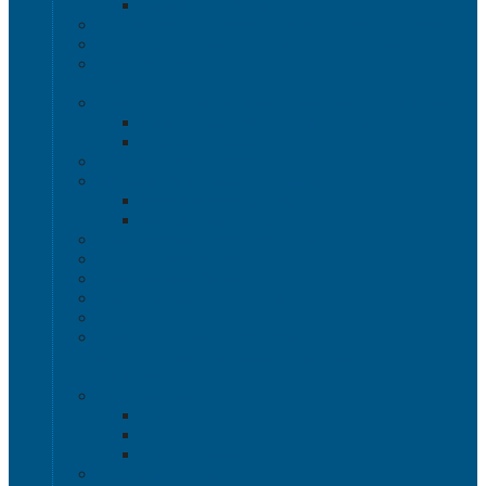
Паллетные борта
Контейнер для сбора и хранения ртутных ламп
Ящики для песка и песочно-соляной смеси
Термоконтейнеры
Наливная тара
Емкости кубические, баки для воды и топлива
Емкости кубические - Еврокуб
Баки для воды и топлива
Канистры пластиковые
Металлические бочки и ведра
Металлические бочки
Металлические ведра
Пластиковые бочки и бидоны
Пластиковые ведра
Пластиковые банки
Пластиковые контейнеры
Ёмкости строительные
Емкости для дезинфицирующих и
антисептических средств с краном
Пластиковые ящики
Системы хранения Rox Box
Rox Box Original
Rox Box PRO
Rox Box Home
Ящики для склада