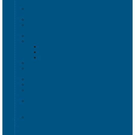
тележки
Контейнеры и баки для хранения
Листовой пластик и сотовый полипропилен
Изделия из полимерного листа
Листовой пластик
Пластиковая мебель
Дизайнерские стулья
Мебель для дома, дачи и кафе
Шезлонги
Столы
Стулья, кресла
Мебель "Уют"
Комоды
Сигнальные ограждения
Дорожные конусы
Гибкие столбики
Сигнальные столбики
HoReCa
Подносы
Металлические полочные стеллажи и мебель
Расходные материалы
Стрейч-пленка
О Компании
Информация о доставке
Способы оплаты