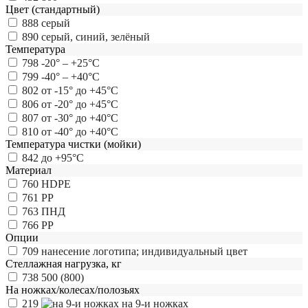
Цвет (стандартный)
888
серый
890
серый, синий, зелёный
Температура
798
-20° – +25°С
799
-40° – +40°С
802
от -15° до +45°С
806
от -20° до +45°С
807
от -30° до +40°С
810
от -40° до +40°С
Температура чистки (мойки)
842
до +95°С
Материал
760
HDPE
761
PP
763
ПНД
766
РР
Опции
709
нанесение логотипа; индивидуальный цвет
Стеллажная нагрузка, кг
738
500 (800)
На ножках/колесах/полозьях
219
на 9-и ножках