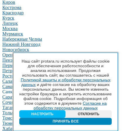
Киров
Кострома
Краснодар
Курск
Липецк
Москва
Мурманск
Набережные Челны
Нижний Новгород
Новосибирск
Оренбург
Пенза
Наш сайт protara.ru использует файлы cookie
Пермь
для обеспечения работоспособности и
анализа использования. Продолжая
Петрозаводск
использовать сайт, вы соглашаетесь с нашей
Ростов-на-Дону
Политикой защиты и обработки персональных
Салават
данных
и даёте согласие на обработку ваших
Самара
персональных данных. Вы можете изменить
Санкт-Петербург
настройки браузера и запретить использование
Саратов
файлов cookie. Подробная информация об
Сочи
этом содержится в документе
Согласие на
Таганрог
обработку персональных данных
Тольятти
НАСТРОИТЬ
ОТКЛОНИТЬ
Томск
ПРИНЯТЬ ВСЕ
Тюмень
Хабаровск