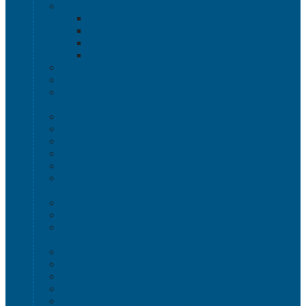
Контейнеры VDA-KLT
Контейнеры R-KLT
Контейнеры RL-KLT
Крышки VDA-KLT
Универсальные контейнеры
Ящики для инструмента
Сопутствующие товары
Органайзеры
Антистатическая тара
Eвроконтейнеры ЕSD
Евроконтейнеры ESD с крышкой на шарнире
Контейнеры KLT ESD
Антистатические лотки COCIS
Крышки ESD
Тележки ESD
Мусорные баки и контейнеры
Мусорные контейнеры на колесах
Мусорные баки, вёдра и контейнеры с педалью
Контейнеры для раздельного сбора мусора
Локализация разлива жидкости
Поддоны для бочек
Поддоны-лотки
Поддоны-платформы
Поддоны для еврокубов / кубовой емкости / IBC
Промышленные пластиковые шкафы, тумбы ,