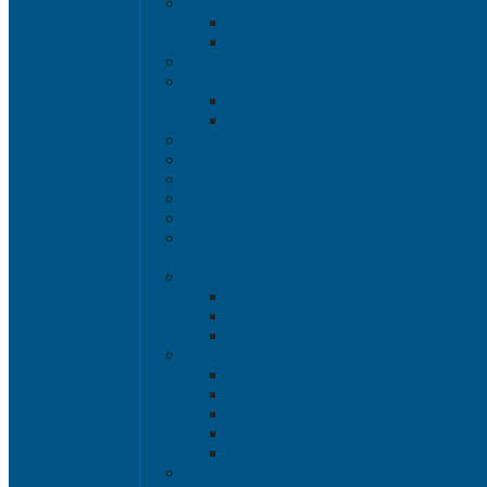
Емкости кубические, баки д
Емкости кубическ
Баки для воды 
Канистры пласт
Металлические бочк
Металлически
Металлически
Пластиковые бочки 
Пластиковые в
Пластиковые б
Пластиковые кон
Ёмкости строите
Емкости для дезинфицирующих и антисе
Пластиковые ящи
Системы хранения 
Rox Box Or
Rox Box
Rox Box 
Ящики для скл
Серия 1
Серия 2
Серия 6
Полочные л
Складские лотки 
Ящики пище