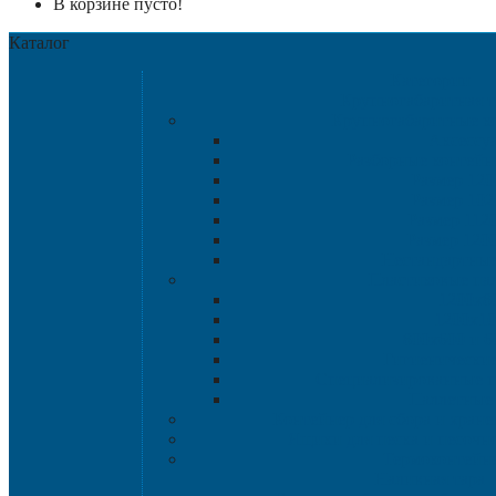
В корзине пусто!
Каталог
Категории
Крупногабаритная т
Крупногабаритные к
Аксессу
Разборные контейн
Размер 120
Размер 102
Размер 112
Размер 120
Нестандартны
Пластиковые па
1200х8
1200х10
800х600 и 6
Гигиенические
Специализированные п
Паллетные 
Контейнер для сбора и хран
Ящики для песка и песочн
Термоконтейн
Наливная тара