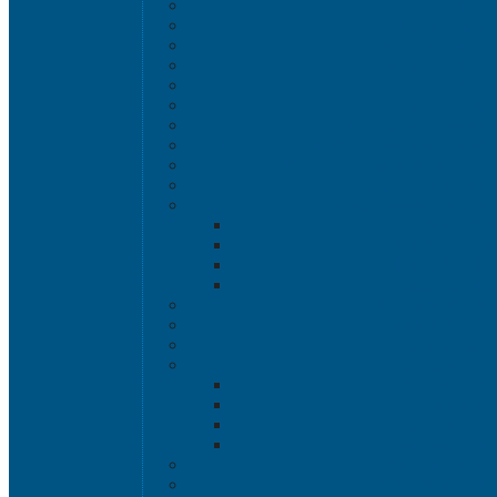
Ящики для хл
Ящики для мя
Ящики для пт
Ящики для р
Ящики для цве
Ящики склад
Ящики овощные Се
Ящики для колбасно-мясной и рыбн
Ящики для молочной проду
Ящики универсальные
Вкладываемые ящик
INSTORE
INSTORE с к
INSTORE без
Крышки IN
Евроконтейнер
Ящики Sembol SPKM 
Ящики с крышкой S
Контейнеры VD
Контейнеры
Контейнеры
Крышки VD
Универсальные 
Ящики для инстр
Сопутствующие 