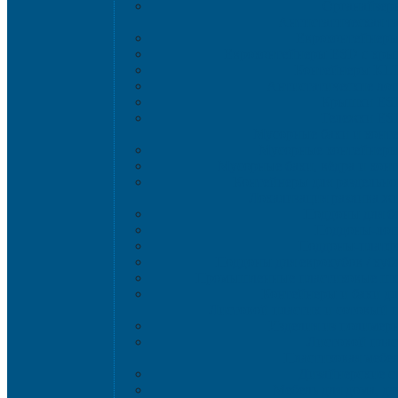
Органайзер
Антистатическая т
Eвроконтейнер
Евроконтейнеры ESD с кры
Контейнеры KL
Антистатические ло
Крышки ES
Тележки ES
Мусорные баки и конт
Мусорные контейнеры 
Мусорные баки, вёдра и кон
Контейнеры для раздельно
Локализация разлива ж
Поддоны для б
Поддоны-лот
Поддоны-платф
Поддоны для еврокубов / куб
Промышленные пластиковые шка
Контейнеры и баки дл
Листовой пластик и сотовый 
Изделия из полимерн
Листовой плас
Пластиковая мебе
Дизайнерские с
Мебель для дома, да