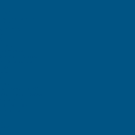
ы
ара
ы ЕSD
шкой на шарнире
T ESD
тки COCIS
D
D
ейнеры
на колесах
тейнеры с педалью
го сбора мусора
идкости
очек
ки
ормы
овой емкости / IBC
фы, тумбы , тележки
я хранения
полипропилен
ого листа
тик
ль
тулья
чи и кафе