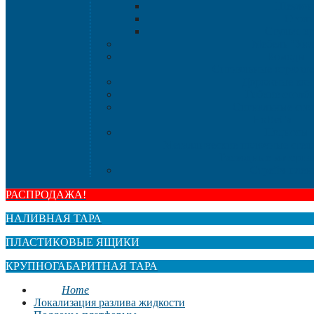
Шезлон
Стол
Стулья, к
Мебель "Ую
Комоды
Сигнальные огражд
Дорожные кон
Гибкие столб
Сигнальные сто
HoReCa
Подносы
Металлические полочные стел
Расходные материа
Стрейч-плен
РАСПРОДАЖА!
НАЛИВНАЯ ТАРА
ПЛАСТИКОВЫЕ ЯЩИКИ
КРУПНОГАБАРИТНАЯ ТАРА
Home
Локализация разлива жидкости