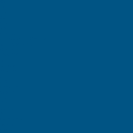
еба
са
ицы
ыбы
тов
ные
рия 100
ой продукции Серия 200
кции Серия 300
 Серия 400
и INSTORE
 ZIP
рышками
 крышек
STORE
ы ЕC
с крышкой
afe Pro
A-KLT
 R-KLT
 RL-KLT
A-KLT
контейнеры
умента
товары