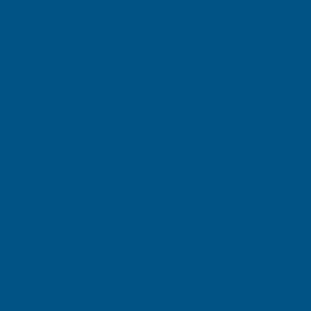
ля воды и топлива
ие - Еврокуб
и топлива
иковые
и и ведра
е бочки
е ведра
и бидоны
едра
анки
тейнеры
льные
птических средств с краном
ки
Rox Box
iginal
 PRO
Home
ада
000
000
000
отки SK
Logic Store
вые