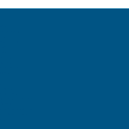
ара
онтейнеры
ары
ера 1200х1000
0х800
0х640
0х1120
0х1000
е решения
ллеты
00
00
00х400
 паллеты
аллеты и решетки
борта
ения ртутных ламп
о-соляной смеси
еры