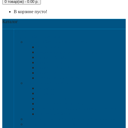
0 товар(ов) - 0.00 р.
В корзине пусто!
Каталог
Категории
Крупногабаритная тара
Крупногабаритные контейнеры
Аксессуары
Разборные контейнера 1200х1000
Размер 1200х800
Размер 1020х640
Размер 1120х1120
Размер 1200х1000
Нестандартные решения
Пластиковые паллеты
1200х800
1200х1000
800х600 и 600х400
Гигиенические паллеты
Специализированные паллеты и решетки
Паллетные борта
Контейнер для сбора и хранения ртутных ламп
Ящики для песка и песочно-соляной смеси