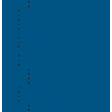
Полочные лотки SK
Складские лотки Logic Store
Ящики пищевые
Ящики для хлеба
Ящики для мяса
Ящики для птицы
Ящики для рыбы
Ящики для цветов
Ящики складные
Ящики овощные Серия 100
Ящики для колбасно-мясной и рыбной продукции
Серия 200
Ящики для молочной продукции Серия 300
Ящики универсальные Серия 400
Вкладываемые ящики INSTORE
INSTORE ZIP
INSTORE с крышками
INSTORE без крышек
Крышки INSTORE
Евроконтейнеры ЕC
Ящики Sembol SPKM с крышкой
Ящики с крышкой Safe Pro
Контейнеры VDA-KLT
Контейнеры R-KLT
Контейнеры RL-KLT