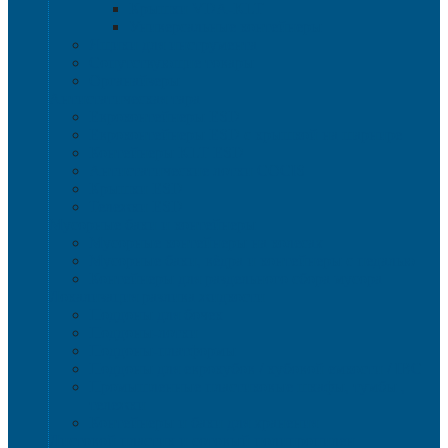
Крышки VDA-KLT
Универсальные контейнеры
Ящики для инструмента
Сопутствующие товары
Органайзеры
Антистатическая тара
Eвроконтейнеры ЕSD
Евроконтейнеры ESD с крышкой на шарнире
Контейнеры KLT ESD
Антистатические лотки COCIS
Крышки ESD
Тележки ESD
Мусорные баки и контейнеры
Мусорные контейнеры на колесах
Мусорные баки, вёдра и контейнеры с педалью
Контейнеры для раздельного сбора мусора
Локализация разлива жидкости
Поддоны для бочек
Поддоны-лотки
Поддоны-платформы
Поддоны для еврокубов / кубовой емкости / IBC
Промышленные пластиковые шкафы, тумбы ,
тележки
Контейнеры и баки для хранения
Листовой пластик и сотовый полипропилен