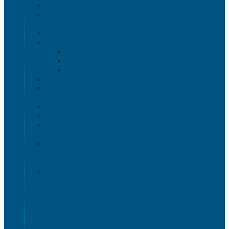
Изделия из полимерного листа
Листовой пластик
Пластиковая мебель
Дизайнерские стулья
Мебель для дома, дачи и кафе
Шезлонги
Столы
Стулья, кресла
Мебель "Уют"
Комоды
Сигнальные ограждения
Дорожные конусы
Гибкие столбики
Сигнальные столбики
HoReCa
Подносы
Металлические полочные стеллажи и мебель
Расходные материалы
Стрейч-пленка
О Компании
Информация о доставке
Способы оплаты
Наши акции!
Закупки
Контакты