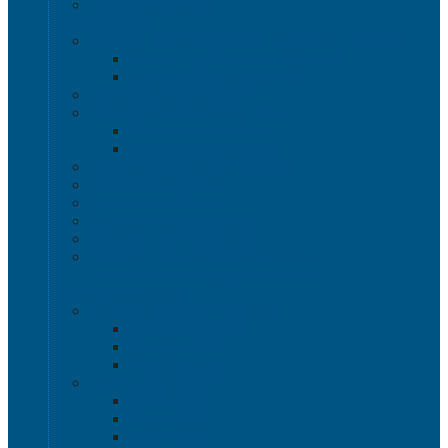
Термоконтейнеры
Наливная тара
Емкости кубические, баки для воды и топлива
Емкости кубические - Еврокуб
Баки для воды и топлива
Канистры пластиковые
Металлические бочки и ведра
Металлические бочки
Металлические ведра
Пластиковые бочки и бидоны
Пластиковые ведра
Пластиковые банки
Пластиковые контейнеры
Ёмкости строительные
Емкости для дезинфицирующих и
антисептических средств с краном
Пластиковые ящики
Системы хранения Rox Box
Rox Box Original
Rox Box PRO
Rox Box Home
Ящики для склада
Серия 1000
Серия 2000
Серия 6000